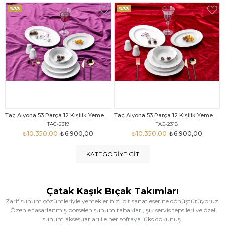
%33
%25
Taç Alyona 53 Parça 12 Kişilik Yemek Takımı Gold
Taç Eliza Alyona 53 Parça 12 Kişilik Yemek Takımı Platin
TAC-2318
TAC-2316
₺10.350,00
₺6.900,00
₺12.669,00
₺9.499,00
KATEGORIYE GIT
Çatak Kaşık Bıçak Takımları
Zarif sunum çözümleriyle yemeklerinizi bir sanat eserine dönüştürüyoruz.
Özenle tasarlanmış porselen sunum tabakları, şık servis tepsileri ve özel
sunum aksesuarları ile her sofraya lüks dokunuş.