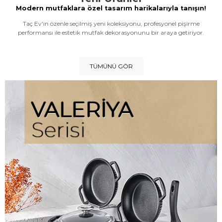
Modern mutfaklara özel tasarım harikalarıyla tanışın!
Taç Ev'in özenle seçilmiş yeni koleksiyonu, profesyonel pişirme
performansı ile estetik mutfak dekorasyonunu bir araya getiriyor.
TÜMÜNÜ GÖR