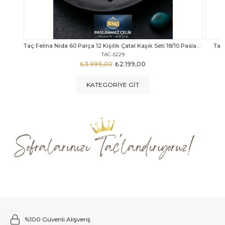
Taç Felina Nida 60 Parça 12 Kişilik Çatal Kaşık Seti 18/10 Paslanmaz Çelik
Taç Calista Tivoli 72 Parça 12 Kişilik Çatal Kaşık Bıçak Seti
Taç 
TAC-5040
₺4.289,00
₺2.999,00
KATEGORIYE GIT
%100 Güvenli Alışveriş