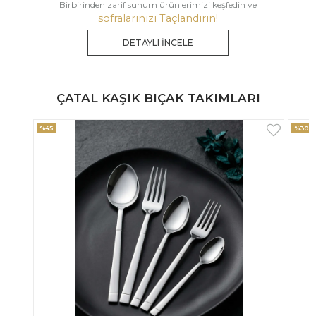
Birbirinden zarif sunum ürünlerimizi keşfedin ve
sofralarınızı Taçlandırın!
DETAYLI İNCELE
ÇATAL KAŞIK BIÇAK TAKIMLARI
%30
%33