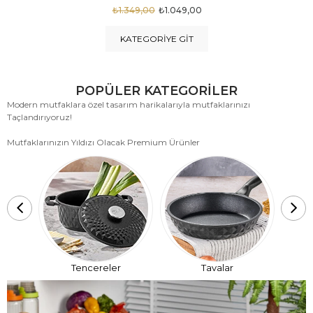
₺1.875,00
₺999,00
KATEGORIYE GIT
POPÜLER KATEGORİLER
Modern mutfaklara özel tasarım harikalarıyla mutfaklarınızı
Taçlandırıyoruz!
Mutfaklarınızın Yıldızı Olacak Premium Ürünler
T
Tencereler
Tavalar