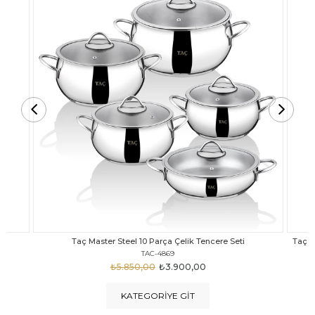
Taç Carabella Döküm Cam Kapak 7 Parça Tencere Seti Siyah
TAC-3817
₺4.350,00
₺3.250,00
KATEGORIYE GIT