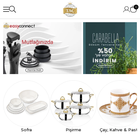
0
Sofra
Pişirme
Çay, Kahve & Past