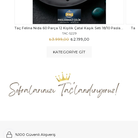
Taç Felina Nida 60 Parça 12 Kişilik Çatal Kaşık Seti 18/10 Paslanmaz Çelik
Taç Calista Tivoli 72 Parça 12 Kişilik Çatal Kaşık Bıçak Seti
Taç 
TAC-5040
₺4.289,00
₺2.999,00
KATEGORIYE GIT
%100 Güvenli Alışveriş