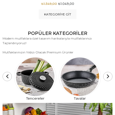
₺1.875,00
₺999,00
KATEGORIYE GIT
POPÜLER KATEGORİLER
Modern mutfaklara özel tasarım harikalarıyla mutfaklarınızı
Taçlandırıyoruz!
Mutfaklarınızın Yıldızı Olacak Premium Ürünler
T
Tencereler
Tavalar