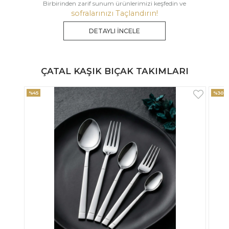
Birbirinden zarif sunum ürünlerimizi keşfedin ve
sofralarınızı Taçlandırın!
DETAYLI İNCELE
ÇATAL KAŞIK BIÇAK TAKIMLARI
%30
%33