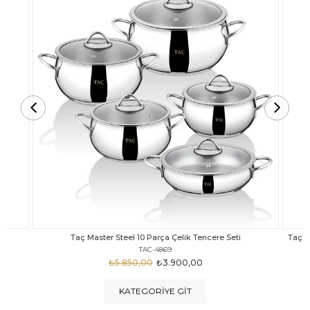
Taç Carabella Döküm Cam Kapak 7 Parça Tencere Seti Siyah
TAC-3817
₺4.350,00
₺3.250,00
KATEGORIYE GIT