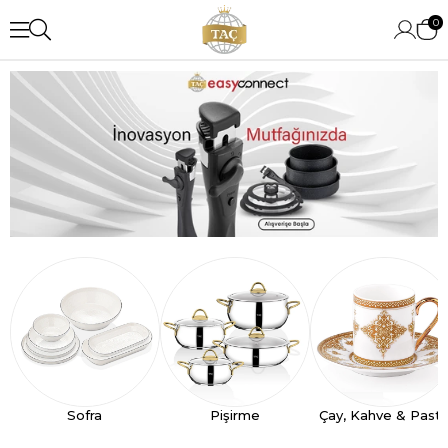
0
Sofra
Pişirme
Çay, Kahve & Past