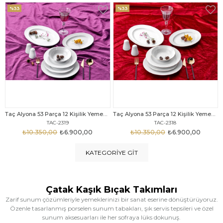
%33
%25
Taç Alyona 53 Parça 12 Kişilik Yemek Takımı Gold
Taç Eliza Alyona 53 Parça 12 Kişilik Yemek Takımı Platin
TAC-2318
TAC-2316
₺10.350,00
₺6.900,00
₺12.669,00
₺9.499,00
KATEGORIYE GIT
Çatak Kaşık Bıçak Takımları
Zarif sunum çözümleriyle yemeklerinizi bir sanat eserine dönüştürüyoruz.
Özenle tasarlanmış porselen sunum tabakları, şık servis tepsileri ve özel
sunum aksesuarları ile her sofraya lüks dokunuş.