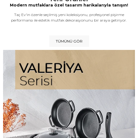
Modern mutfaklara özel tasarım harikalarıyla tanışın!
Taç Ev'in özenle seçilmiş yeni koleksiyonu, profesyonel pişirme
performansı ile estetik mutfak dekorasyonunu bir araya getiriyor.
TÜMÜNÜ GÖR