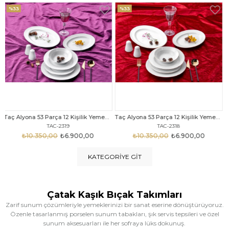
%33
%25
Taç Alyona 53 Parça 12 Kişilik Yemek Takımı Gold
Taç Eliza Alyona 53 Parça 12 Kişilik Yemek Takımı Platin
TAC-2318
TAC-2316
₺10.350,00
₺6.900,00
₺12.669,00
₺9.499,00
KATEGORIYE GIT
Çatak Kaşık Bıçak Takımları
Zarif sunum çözümleriyle yemeklerinizi bir sanat eserine dönüştürüyoruz.
Özenle tasarlanmış porselen sunum tabakları, şık servis tepsileri ve özel
sunum aksesuarları ile her sofraya lüks dokunuş.