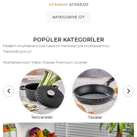
₺1.875,00
₺999,00
KATEGORIYE GIT
POPÜLER KATEGORİLER
Modern mutfaklara özel tasarım harikalarıyla mutfaklarınızı
Taçlandırıyoruz!
Mutfaklarınızın Yıldızı Olacak Premium Ürünler
T
Tencereler
Tavalar