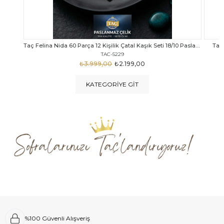
Taç Felina Nida 60 Parça 12 Kişilik Çatal Kaşık Seti 18/10 Paslanmaz Çelik
Taç Calista Tivoli 72 Parça 12 Kişilik Çatal Kaşık Bıçak Seti
Taç 
TAC-5040
₺4.289,00
₺2.999,00
KATEGORIYE GIT
%100 Güvenli Alışveriş