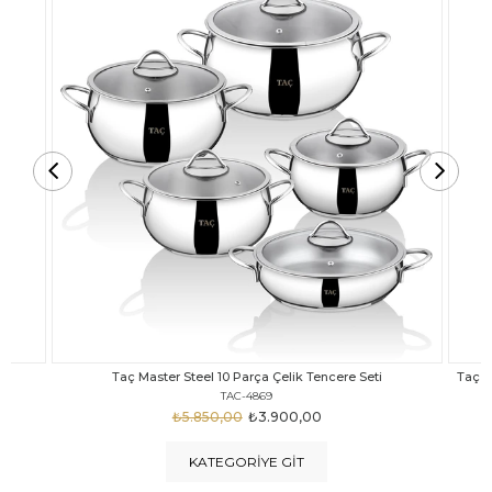
Taç Carabella Döküm Cam Kapak 7 Parça Tencere Seti Siyah
TAC-3817
₺4.350,00
₺3.250,00
KATEGORIYE GIT