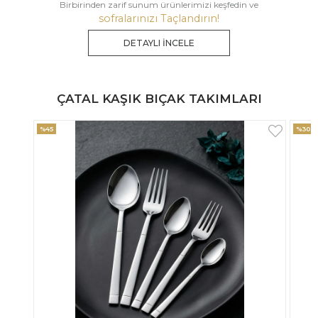
Birbirinden zarif sunum ürünlerimizi keşfedin ve
sofralarınızı Taçlandırın!
DETAYLI İNCELE
ÇATAL KAŞIK BIÇAK TAKIMLARI
%30
%33