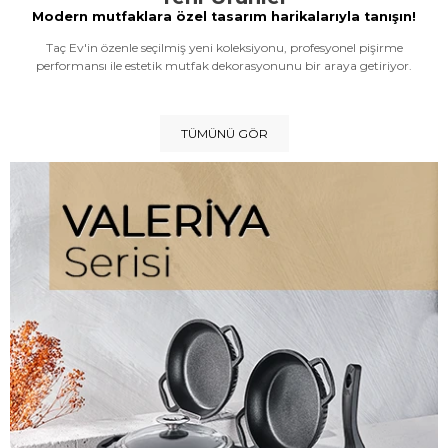
Modern mutfaklara özel tasarım harikalarıyla tanışın!
Taç Ev'in özenle seçilmiş yeni koleksiyonu, profesyonel pişirme
performansı ile estetik mutfak dekorasyonunu bir araya getiriyor.
TÜMÜNÜ GÖR