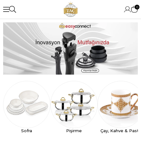
0
Sofra
Pişirme
Çay, Kahve & Past