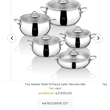
Taç Carabella Döküm Cam Kapak 7 Parça Tencere Seti Siyah
TAC-3817
₺4.350,00
₺3.250,00
KATEGORIYE GIT