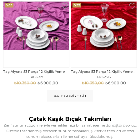
%33
%25
Taç Alyona 53 Parça 12 Kişilik Yemek Takımı Gold
Taç Eliza Alyona 53 Parça 12 Kişilik Yemek Takımı Platin
TAC-2318
TAC-2316
₺10.350,00
₺6.900,00
₺12.669,00
₺9.499,00
KATEGORIYE GIT
Çatak Kaşık Bıçak Takımları
Zarif sunum çözümleriyle yemeklerinizi bir sanat eserine dönüştürüyoruz.
Özenle tasarlanmış porselen sunum tabakları, şık servis tepsileri ve özel
sunum aksesuarları ile her sofraya lüks dokunuş.