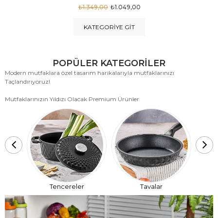
₺1.875,00
₺999,00
KATEGORIYE GIT
POPÜLER KATEGORİLER
Modern mutfaklara özel tasarım harikalarıyla mutfaklarınızı
Taçlandırıyoruz!
Mutfaklarınızın Yıldızı Olacak Premium Ürünler
T
Tencereler
Tavalar