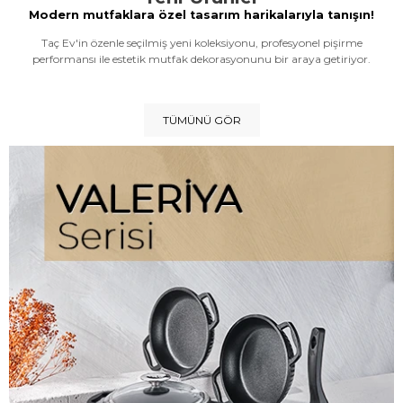
Modern mutfaklara özel tasarım harikalarıyla tanışın!
Taç Ev'in özenle seçilmiş yeni koleksiyonu, profesyonel pişirme
performansı ile estetik mutfak dekorasyonunu bir araya getiriyor.
TÜMÜNÜ GÖR