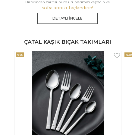
Birbirinden zarif sunum ürünlerimizi keşfedin ve
sofralarınızı Taçlandırın!
DETAYLI İNCELE
ÇATAL KAŞIK BIÇAK TAKIMLARI
%30
%33