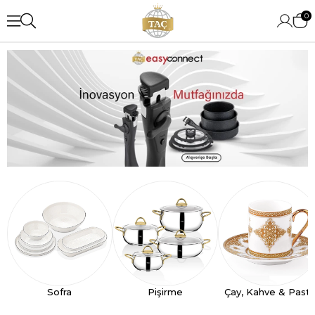
0
Sofra
Pişirme
Çay, Kahve & Past