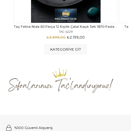
Taç Felina Nida 60 Parça 12 Kişilik Çatal Kaşık Seti 18/10 Paslanmaz Çelik
Taç Calista Tivoli 72 Parça 12 Kişilik Çatal Kaşık Bıçak Seti
Taç 
TAC-5040
₺4.289,00
₺2.999,00
KATEGORIYE GIT
%100 Güvenli Alışveriş