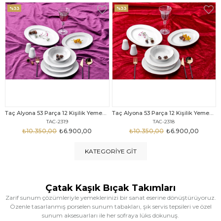
%33
%25
Taç Alyona 53 Parça 12 Kişilik Yemek Takımı Gold
Taç Eliza Alyona 53 Parça 12 Kişilik Yemek Takımı Platin
TAC-2318
TAC-2316
₺10.350,00
₺6.900,00
₺12.669,00
₺9.499,00
KATEGORIYE GIT
Çatak Kaşık Bıçak Takımları
Zarif sunum çözümleriyle yemeklerinizi bir sanat eserine dönüştürüyoruz.
Özenle tasarlanmış porselen sunum tabakları, şık servis tepsileri ve özel
sunum aksesuarları ile her sofraya lüks dokunuş.