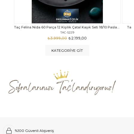
Taç Felina Nida 60 Parça 12 Kişilik Çatal Kaşık Seti 18/10 Paslanmaz Çelik
Taç Calista Tivoli 72 Parça 12 Kişilik Çatal Kaşık Bıçak Seti
Taç 
TAC-5040
₺4.289,00
₺2.999,00
KATEGORIYE GIT
%100 Güvenli Alışveriş