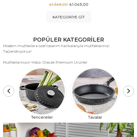
₺1.875,00
₺999,00
KATEGORIYE GIT
POPÜLER KATEGORİLER
Modern mutfaklara özel tasarım harikalarıyla mutfaklarınızı
Taçlandırıyoruz!
Mutfaklarınızın Yıldızı Olacak Premium Ürünler
T
Tencereler
Tavalar