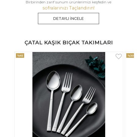
Birbirinden zarif sunum ürünlerimizi keşfedin ve
sofralarınızı Taçlandırın!
DETAYLI İNCELE
ÇATAL KAŞIK BIÇAK TAKIMLARI
%30
%33