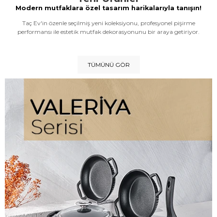
Modern mutfaklara özel tasarım harikalarıyla tanışın!
Taç Ev'in özenle seçilmiş yeni koleksiyonu, profesyonel pişirme
performansı ile estetik mutfak dekorasyonunu bir araya getiriyor.
TÜMÜNÜ GÖR