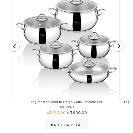
Taç Carabella Döküm Cam Kapak 7 Parça Tencere Seti Siyah
TAC-3817
₺4.350,00
₺3.250,00
KATEGORIYE GIT