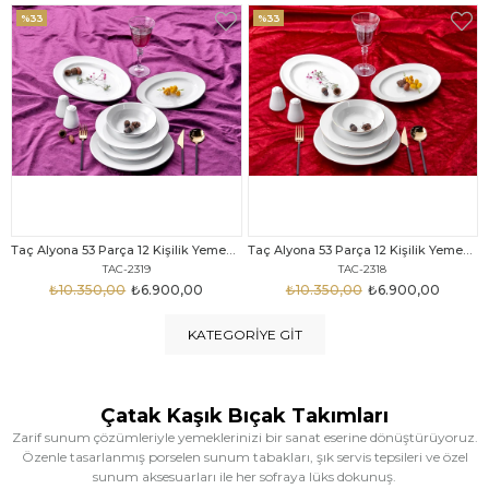
%33
%25
Taç Alyona 53 Parça 12 Kişilik Yemek Takımı Gold
Taç Eliza Alyona 53 Parça 12 Kişilik Yemek Takımı Platin
TAC-2318
TAC-2316
₺10.350,00
₺6.900,00
₺12.669,00
₺9.499,00
KATEGORIYE GIT
Çatak Kaşık Bıçak Takımları
Zarif sunum çözümleriyle yemeklerinizi bir sanat eserine dönüştürüyoruz.
Özenle tasarlanmış porselen sunum tabakları, şık servis tepsileri ve özel
sunum aksesuarları ile her sofraya lüks dokunuş.