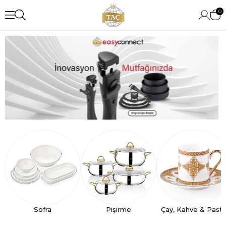
0
Sofra
Pişirme
Çay, Kahve & Past