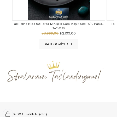
Taç Felina Nida 60 Parça 12 Kişilik Çatal Kaşık Seti 18/10 Paslanmaz Çelik
Taç Calista Tivoli 72 Parça 12 Kişilik Çatal Kaşık Bıçak Seti
Taç 
TAC-5040
₺4.289,00
₺2.999,00
KATEGORIYE GIT
%100 Güvenli Alışveriş