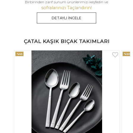
Birbirinden zarif sunum ürünlerimizi keşfedin ve
sofralarınızı Taçlandırın!
DETAYLI İNCELE
ÇATAL KAŞIK BIÇAK TAKIMLARI
%30
%33