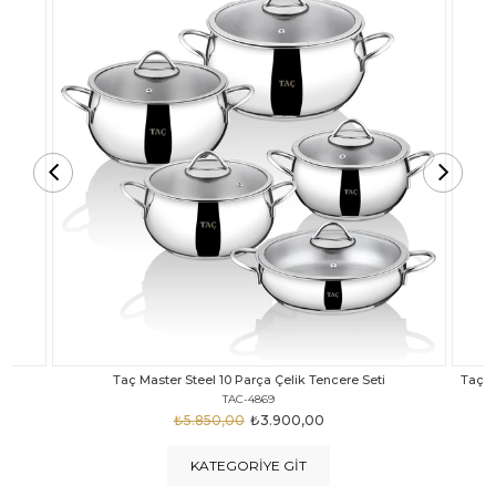
Taç Carabella Döküm Cam Kapak 7 Parça Tencere Seti Siyah
TAC-3817
₺4.350,00
₺3.250,00
KATEGORIYE GIT