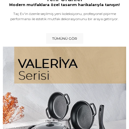
Modern mutfaklara özel tasarım harikalarıyla tanışın!
Taç Ev'in özenle seçilmiş yeni koleksiyonu, profesyonel pişirme
performansı ile estetik mutfak dekorasyonunu bir araya getiriyor.
TÜMÜNÜ GÖR