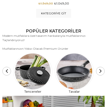
₺1.875,00
₺999,00
KATEGORIYE GIT
POPÜLER KATEGORİLER
Modern mutfaklara özel tasarım harikalarıyla mutfaklarınızı
Taçlandırıyoruz!
Mutfaklarınızın Yıldızı Olacak Premium Ürünler
T
Tencereler
Tavalar