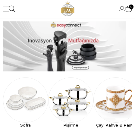
0
Sofra
Pişirme
Çay, Kahve & Past