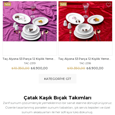
%33
%25
Taç Alyona 53 Parça 12 Kişilik Yemek Takımı Gold
Taç Eliza Alyona 53 Parça 12 Kişilik Yemek Takımı Platin
TAC-2318
TAC-2316
₺10.350,00
₺6.900,00
₺12.669,00
₺9.499,00
KATEGORIYE GIT
Çatak Kaşık Bıçak Takımları
Zarif sunum çözümleriyle yemeklerinizi bir sanat eserine dönüştürüyoruz.
Özenle tasarlanmış porselen sunum tabakları, şık servis tepsileri ve özel
sunum aksesuarları ile her sofraya lüks dokunuş.