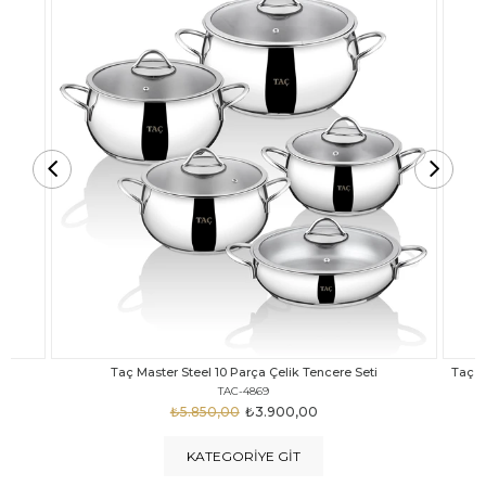
Taç Carabella Döküm Cam Kapak 7 Parça Tencere Seti Siyah
TAC-3817
₺4.350,00
₺3.250,00
KATEGORIYE GIT