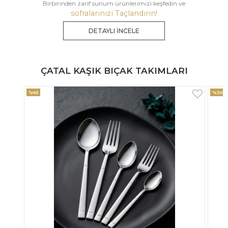
Birbirinden zarif sunum ürünlerimizi keşfedin ve
sofralarınızı Taçlandırın!
DETAYLI İNCELE
ÇATAL KAŞIK BIÇAK TAKIMLARI
%30
%33