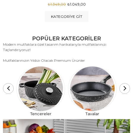
₺1.875,00
₺999,00
KATEGORIYE GIT
POPÜLER KATEGORİLER
Modern mutfaklara özel tasarım harikalarıyla mutfaklarınızı
Taçlandırıyoruz!
Mutfaklarınızın Yıldızı Olacak Premium Ürünler
T
Tencereler
Tavalar