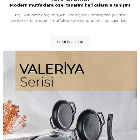
Modern mutfaklara özel tasarım harikalarıyla tanışın!
Taç Ev'in özenle seçilmiş yeni koleksiyonu, profesyonel pişirme
performansı ile estetik mutfak dekorasyonunu bir araya getiriyor.
TÜMÜNÜ GÖR