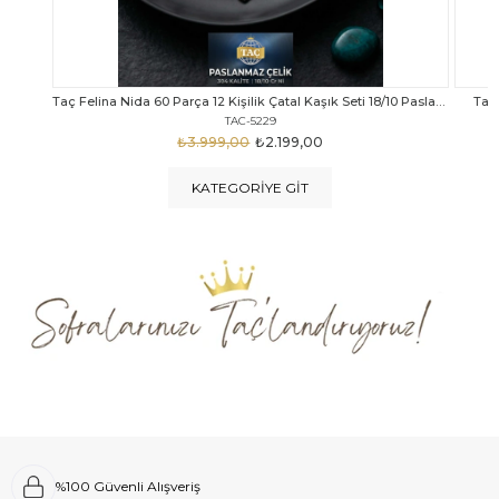
Taç Felina Nida 60 Parça 12 Kişilik Çatal Kaşık Seti 18/10 Paslanmaz Çelik
Taç Calista Tivoli 72 Parça 12 Kişilik Çatal Kaşık Bıçak Seti
Taç 
TAC-5040
₺4.289,00
₺2.999,00
KATEGORIYE GIT
%100 Güvenli Alışveriş