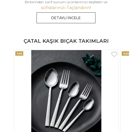
Birbirinden zarif sunum ürünlerimizi keşfedin ve
sofralarınızı Taçlandırın!
DETAYLI İNCELE
ÇATAL KAŞIK BIÇAK TAKIMLARI
%30
%33