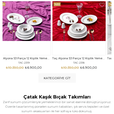
%33
%25
Taç Alyona 53 Parça 12 Kişilik Yemek Takımı Gold
Taç Eliza Alyona 53 Parça 12 Kişilik Yemek Takımı Platin
TAC-2318
TAC-2316
₺10.350,00
₺6.900,00
₺12.669,00
₺9.499,00
KATEGORIYE GIT
Çatak Kaşık Bıçak Takımları
Zarif sunum çözümleriyle yemeklerinizi bir sanat eserine dönüştürüyoruz.
Özenle tasarlanmış porselen sunum tabakları, şık servis tepsileri ve özel
sunum aksesuarları ile her sofraya lüks dokunuş.