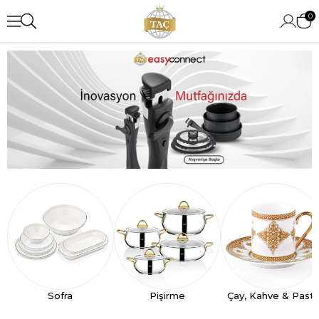
0
Sofra
Pişirme
Çay, Kahve & Past