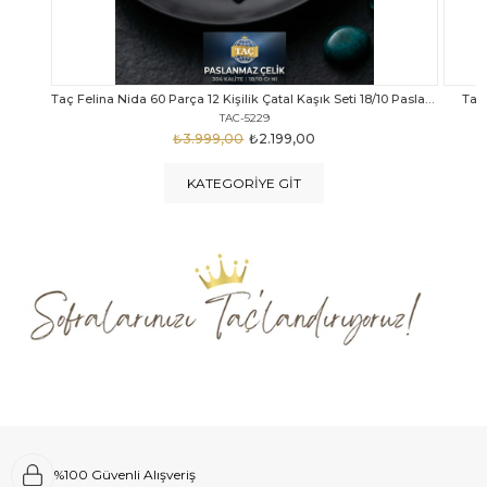
Taç Felina Nida 60 Parça 12 Kişilik Çatal Kaşık Seti 18/10 Paslanmaz Çelik
Taç Calista Tivoli 72 Parça 12 Kişilik Çatal Kaşık Bıçak Seti
Taç 
TAC-5040
₺4.289,00
₺2.999,00
KATEGORIYE GIT
%100 Güvenli Alışveriş