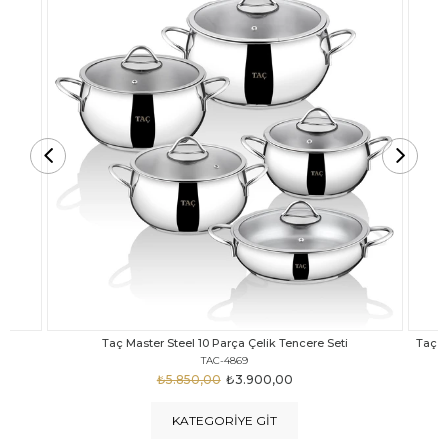
Taç Carabella Döküm Cam Kapak 7 Parça Tencere Seti Siyah
TAC-3817
₺4.350,00
₺3.250,00
KATEGORIYE GIT