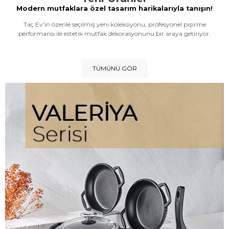
Modern mutfaklara özel tasarım harikalarıyla tanışın!
Taç Ev'in özenle seçilmiş yeni koleksiyonu, profesyonel pişirme
performansı ile estetik mutfak dekorasyonunu bir araya getiriyor.
TÜMÜNÜ GÖR