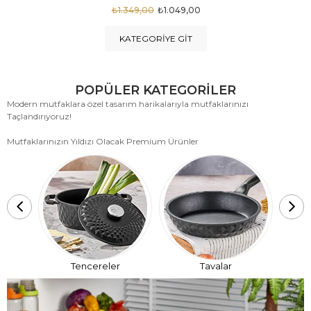
₺1.875,00
₺999,00
KATEGORIYE GIT
POPÜLER KATEGORİLER
Modern mutfaklara özel tasarım harikalarıyla mutfaklarınızı
Taçlandırıyoruz!
Mutfaklarınızın Yıldızı Olacak Premium Ürünler
T
Tencereler
Tavalar