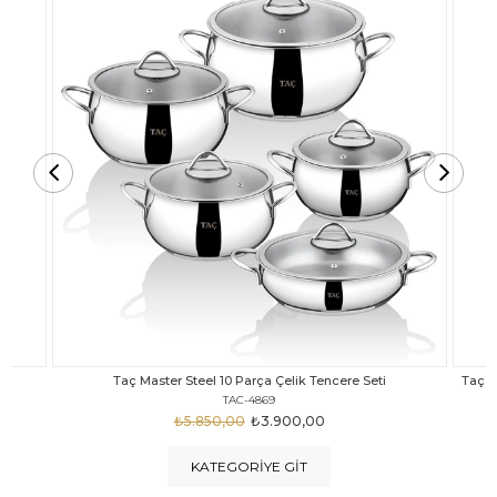
Taç Carabella Döküm Cam Kapak 7 Parça Tencere Seti Siyah
TAC-3817
₺4.350,00
₺3.250,00
KATEGORIYE GIT