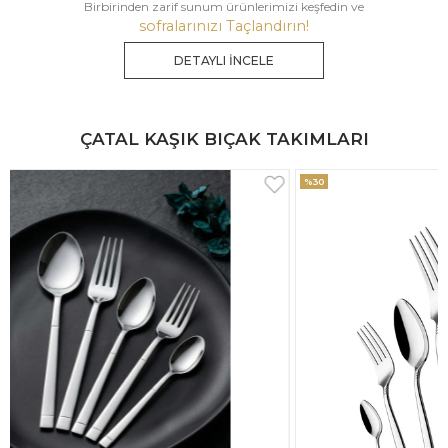
Birbirinden zarif sunum ürünlerimizi keşfedin ve
sofralarınızı Taçlandırın!
DETAYLI İNCELE
ÇATAL KAŞIK BIÇAK TAKIMLARI
%30
%33