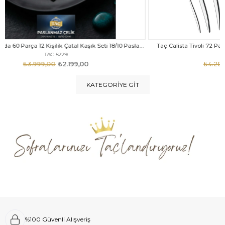
Taç Felina Nida 60 Parça 12 Kişilik Çatal Kaşık Seti 18/10 Paslanmaz Çelik
Taç Calista Tivoli 72 Parça 12 Kişilik Çatal Kaşık Bıçak Seti
Taç 
TAC-5040
₺4.289,00
₺2.999,00
KATEGORIYE GIT
%100 Güvenli Alışveriş