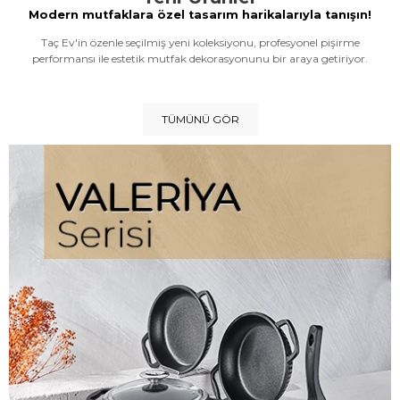
Modern mutfaklara özel tasarım harikalarıyla tanışın!
Taç Ev'in özenle seçilmiş yeni koleksiyonu, profesyonel pişirme
performansı ile estetik mutfak dekorasyonunu bir araya getiriyor.
TÜMÜNÜ GÖR