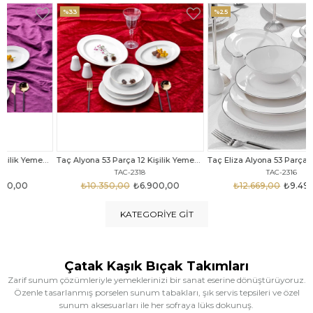
%33
%25
Taç Alyona 53 Parça 12 Kişilik Yemek Takımı Gold
Taç Eliza Alyona 53 Parça 12 Kişilik Yemek Takımı Platin
TAC-2318
TAC-2316
₺10.350,00
₺6.900,00
₺12.669,00
₺9.499,00
KATEGORIYE GIT
Çatak Kaşık Bıçak Takımları
Zarif sunum çözümleriyle yemeklerinizi bir sanat eserine dönüştürüyoruz.
Özenle tasarlanmış porselen sunum tabakları, şık servis tepsileri ve özel
sunum aksesuarları ile her sofraya lüks dokunuş.