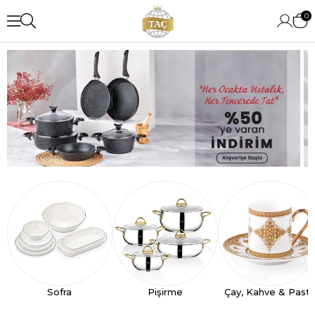
0
Sofra
Pişirme
Çay, Kahve & Past