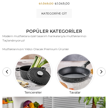
₺1.875,00
₺999,00
KATEGORIYE GIT
POPÜLER KATEGORİLER
Modern mutfaklara özel tasarım harikalarıyla mutfaklarınızı
Taçlandırıyoruz!
Mutfaklarınızın Yıldızı Olacak Premium Ürünler
T
Tencereler
Tavalar