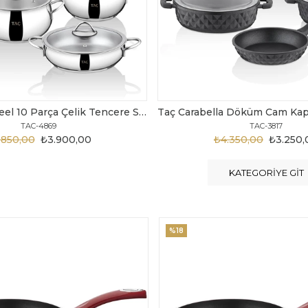
Taç Carabella Döküm Cam Kapak 7 Parça Tencere Seti Siyah
TAC-3817
TAC-3730
.350,00
₺3.250,00
₺6.300,00
₺4.200
KATEGORIYE GIT
%20