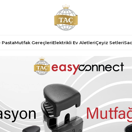
 Pasta
Mutfak Gereçleri
Elektrikli Ev Aletleri
Çeyiz Setleri
Sad