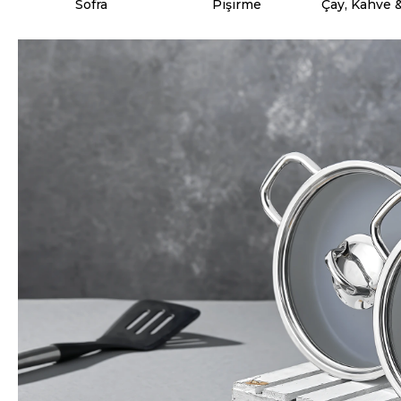
Sofra
Pişirme
Çay, Kahve 