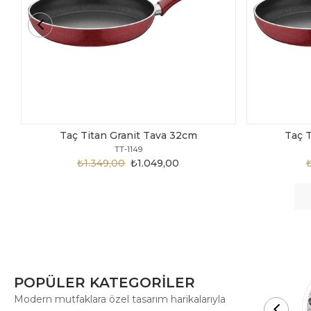
Taç Titan Granit Tava 30cm
Taç 
TT-1148
₺1.875,00
₺999,00
POPÜLER KATEGORİLER
Modern mutfaklara özel tasarım harikalarıyla