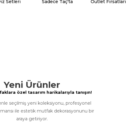
iz Setleri
Sadece Taç'ta
Outlet Fırsatları
Yeni Ürünler
klara özel tasarım harikalarıyla tanışın!
enle seçilmiş yeni koleksiyonu, profesyonel
rmansı ile estetik mutfak dekorasyonunu bir
araya getiriyor.