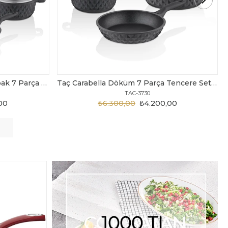
Taç Carabella Döküm 7 Parça Tencere Seti Siyah
Taç Master Cook Tombik 7 Parça Tencere Seti Gri
TAC-3820
,00
₺3.199,00
₺2.450,00