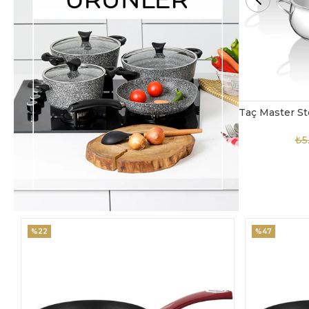
Taç Master Steel 10 Parça Çelik Tencere Seti
TAC-4869
₺5.850,00
₺3.900,00
₺4
%47
%18