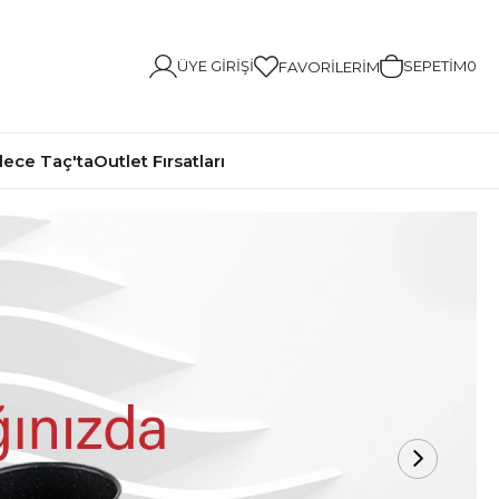
ÜYE GIRIŞI
SEPETIM
0
FAVORILERIM
ece Taç'ta
Outlet Fırsatları