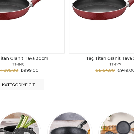
Titan Granit Tava 28cm
Taç Titan Granit Tava
TT-1147
TT-1146
₺1.154,00
₺949,00
₺1.124,00
₺899,0
KATEGORIYE GIT