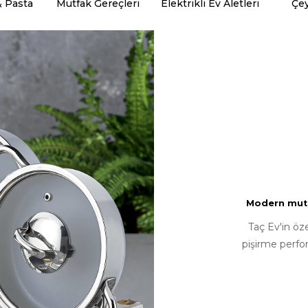
& Pasta
Mutfak Gereçleri
Elektrikli Ev Aletleri
Çey
Modern mutfa
Taç Ev'in öz
pişirme perfo