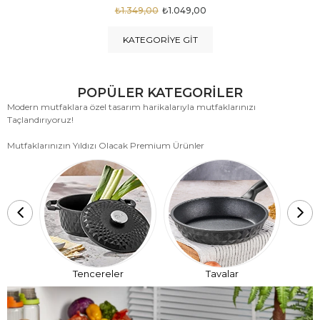
₺1.875,00
₺999,00
KATEGORIYE GIT
POPÜLER KATEGORİLER
Modern mutfaklara özel tasarım harikalarıyla mutfaklarınızı
Taçlandırıyoruz!
Mutfaklarınızın Yıldızı Olacak Premium Ürünler
T
Tencereler
Tavalar