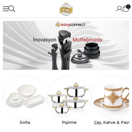
0
Sofra
Pişirme
Çay, Kahve & Past