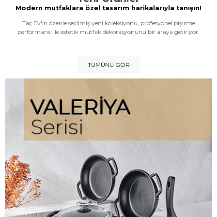
Modern mutfaklara özel tasarım harikalarıyla tanışın!
Taç Ev'in özenle seçilmiş yeni koleksiyonu, profesyonel pişirme
performansı ile estetik mutfak dekorasyonunu bir araya getiriyor.
TÜMÜNÜ GÖR