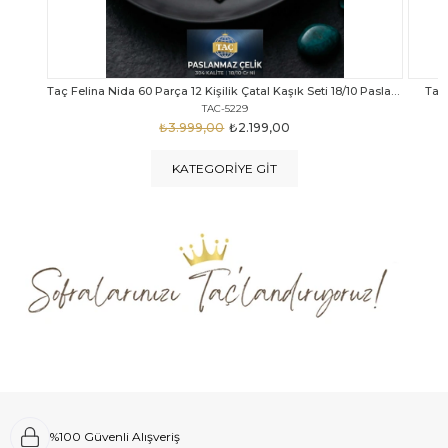
Taç Felina Nida 60 Parça 12 Kişilik Çatal Kaşık Seti 18/10 Paslanmaz Çelik
Taç Calista Tivoli 72 Parça 12 Kişilik Çatal Kaşık Bıçak Seti
Taç 
TAC-5040
₺4.289,00
₺2.999,00
KATEGORIYE GIT
%100 Güvenli Alışveriş