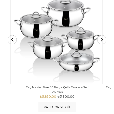
Taç Carabella Döküm Cam Kapak 7 Parça Tencere Seti Siyah
TAC-3817
₺4.350,00
₺3.250,00
KATEGORIYE GIT