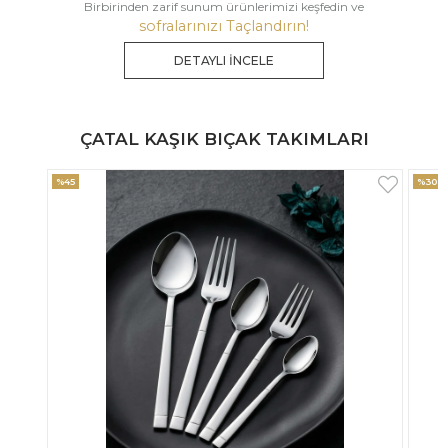
Birbirinden zarif sunum ürünlerimizi keşfedin ve
sofralarınızı Taçlandırın!
DETAYLI İNCELE
ÇATAL KAŞIK BIÇAK TAKIMLARI
%30
%33