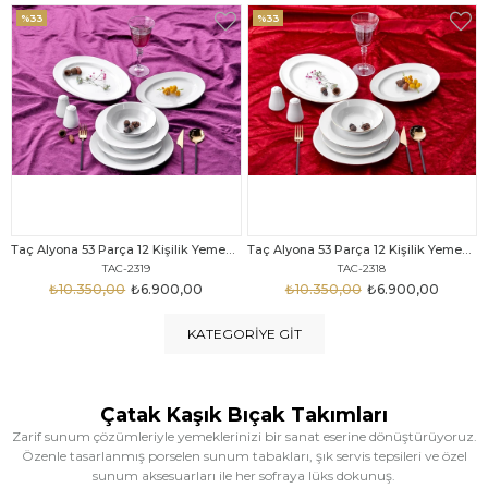
%33
%25
Taç Alyona 53 Parça 12 Kişilik Yemek Takımı Gold
Taç Eliza Alyona 53 Parça 12 Kişilik Yemek Takımı Platin
TAC-2318
TAC-2316
₺10.350,00
₺6.900,00
₺12.669,00
₺9.499,00
KATEGORIYE GIT
Çatak Kaşık Bıçak Takımları
Zarif sunum çözümleriyle yemeklerinizi bir sanat eserine dönüştürüyoruz.
Özenle tasarlanmış porselen sunum tabakları, şık servis tepsileri ve özel
sunum aksesuarları ile her sofraya lüks dokunuş.