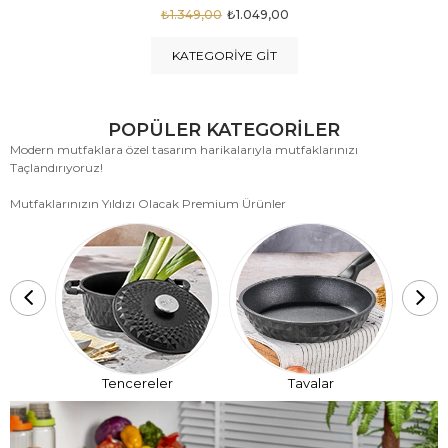
₺1.875,00
₺999,00
KATEGORIYE GIT
POPÜLER KATEGORİLER
Modern mutfaklara özel tasarım harikalarıyla mutfaklarınızı
Taçlandırıyoruz!
Mutfaklarınızın Yıldızı Olacak Premium Ürünler
T
Tencereler
Tavalar