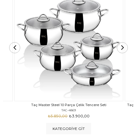
Taç Carabella Döküm Cam Kapak 7 Parça Tencere Seti Siyah
TAC-3817
₺4.350,00
₺3.250,00
KATEGORIYE GIT