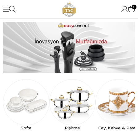
0
Sofra
Pişirme
Çay, Kahve & Past