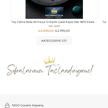
Taç Felina Nida 60 Parça 12 Kişilik Çatal Kaşık Seti 18/10 Paslanmaz Çelik
Taç Calista Tivoli 72 Parça 12 Kişilik Çatal Kaşık Bıçak Seti
Taç 
TAC-5040
₺4.289,00
₺2.999,00
KATEGORIYE GIT
%100 Güvenli Alışveriş