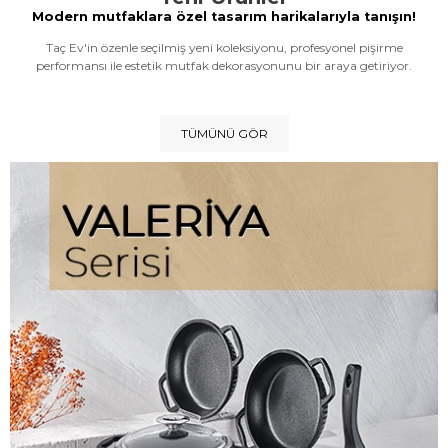
Modern mutfaklara özel tasarım harikalarıyla tanışın!
Taç Ev'in özenle seçilmiş yeni koleksiyonu, profesyonel pişirme
performansı ile estetik mutfak dekorasyonunu bir araya getiriyor.
TÜMÜNÜ GÖR