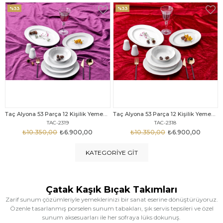
%33
%25
Taç Alyona 53 Parça 12 Kişilik Yemek Takımı Gold
Taç Eliza Alyona 53 Parça 12 Kişilik Yemek Takımı Platin
TAC-2318
TAC-2316
₺10.350,00
₺6.900,00
₺12.669,00
₺9.499,00
KATEGORIYE GIT
Çatak Kaşık Bıçak Takımları
Zarif sunum çözümleriyle yemeklerinizi bir sanat eserine dönüştürüyoruz.
Özenle tasarlanmış porselen sunum tabakları, şık servis tepsileri ve özel
sunum aksesuarları ile her sofraya lüks dokunuş.