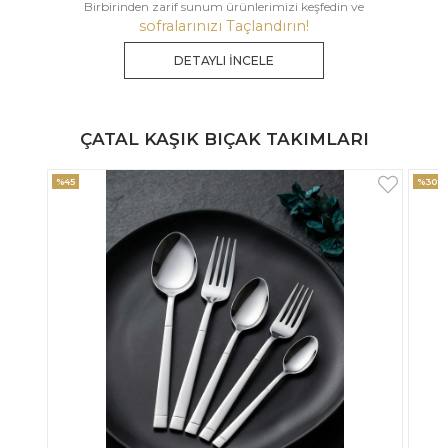
Birbirinden zarif sunum ürünlerimizi keşfedin ve
sofralarınızı Taçlandırın!
DETAYLI İNCELE
ÇATAL KAŞIK BIÇAK TAKIMLARI
%30
%33